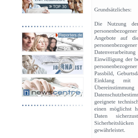
Grundsätzliches:
Die Nutzung der 
personenbezogene
Angebote auf die
personenbezoge
Datenverarbeitung
Einwilligung der b
personenbezogene
Passbild, Geburtsd
Einklang mit 
Übereinstimmu
Datenschutzbestim
geeignete technis
einen möglichst h
Daten sicherzus
Sicherheitslück
gewährleistet.