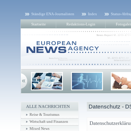
Ständige ENA-Journalisten
Index
Status-Abfra
Startseite
Redaktions-Login
Fotogaler
Datenschutz - 
ALLE NACHRICHTEN
Reise & Tourismus
Wirtschaft und Finanzen
Datenschutzerklär
Mixed News