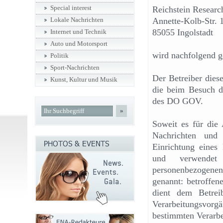
Special interest
Reichstein Researc
Annette-Kolb-Str. 
Lokale Nachrichten
85055 Ingolstadt
Internet und Technik
Auto und Motorsport
wird nachfolgend ge
Politik
Sport-Nachrichten
Der Betreiber diese
Kunst, Kultur und Musik
die beim Besuch d
des DO GOV.
»
Soweit es für die
Nachrichten und
Einrichtung eines 
und verwendet 
personenbezogene
genannt: betroffen
dient dem Betreib
Verarbeitungsvor
bestimmten Verarbe