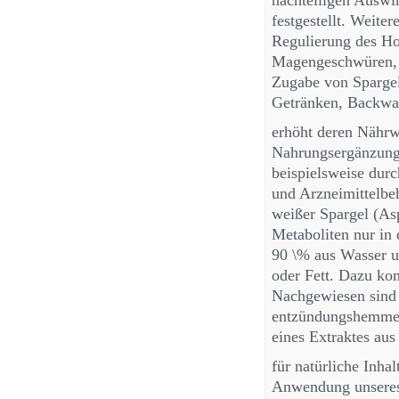
nachteiligen Auswir
festgestellt. Weite
Regulierung des Ho
Magengeschwüren, 
Zugabe von Spargel
Getränken, Backwa
erhöht deren Nährwe
Nahrungsergänzungs
beispielsweise dur
und Arzneimittelbe
weißer Spargel (Asp
Metaboliten nur in 
90 \% aus Wasser u
oder Fett. Dazu ko
Nachgewiesen sind s
entzündungshemmen
eines Extraktes aus 
für natürliche Inha
Anwendung unseres 