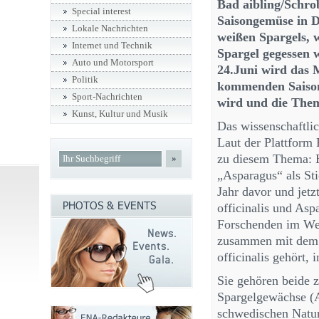
Bad aibling/Schro
Special interest
Saisongemüse in De
Lokale Nachrichten
weißen Spargels, 
Internet und Technik
Spargel gegessen 
Auto und Motorsport
24.Juni wird das 
Politik
kommenden Saison
Sport-Nachrichten
wird und die Them
Kunst, Kultur und Musik
Das wissenschaftlic
Laut der Plattform 
zu diesem Thema: 
»
„Asparagus“ als Sti
Jahr davor und jetz
officinalis und Asp
Forschenden im Wet
zusammen mit dem g
officinalis gehört, 
Sie gehören beide z
Spargelgewächse (A
schwedischen Natur