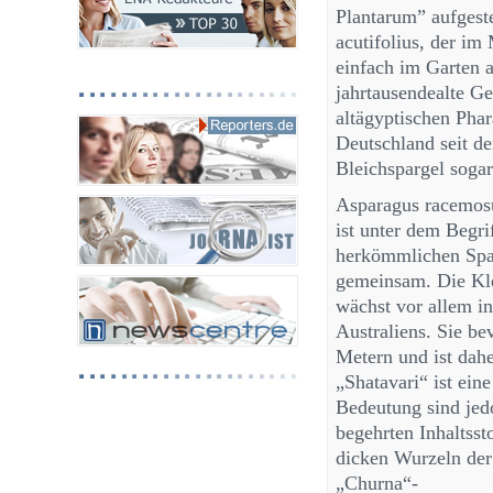
Plantarum” aufgeste
acutifolius, der im
einfach im Garten 
jahrtausendealte G
altägyptischen Phar
Deutschland seit d
Bleichspargel sogar
Asparagus racemosu
ist unter dem Begri
herkömmlichen Spar
gemeinsam. Die Kle
wächst vor allem in
Australiens. Sie b
Metern und ist dah
„Shatavari“ ist ein
Bedeutung sind jedo
begehrten Inhaltsst
dicken Wurzeln der 
„Churna“-