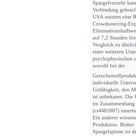
Spargelverzehr kan
Verbindung gebrach
USA nutzten eine R
Crowdsourcing-Expe
Eliminationshalbwer
auf 7,2 Stunden fes
Vergleich zu ähnlic
einer weiteren Unt
psychophysischen u
sowohl bei der
Geruchsstoffproduk
individuelle Unters
Unfähigkeit, den M
ist unbekannt. Die
im Zusammenhang m
(rs4481887) innerh
Ein anderer wissens
Produktion. Bisher 
Spargelspinne ist d