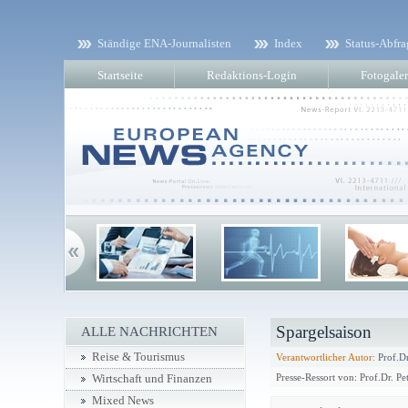
Ständige ENA-Journalisten
Index
Status-Abfra
Startseite
Redaktions-Login
Fotogaler
Spargelsaison
ALLE NACHRICHTEN
Reise & Tourismus
Verantwortlicher Autor:
Prof.Dr
Presse-Ressort von: Prof.Dr. Pe
Wirtschaft und Finanzen
Mixed News